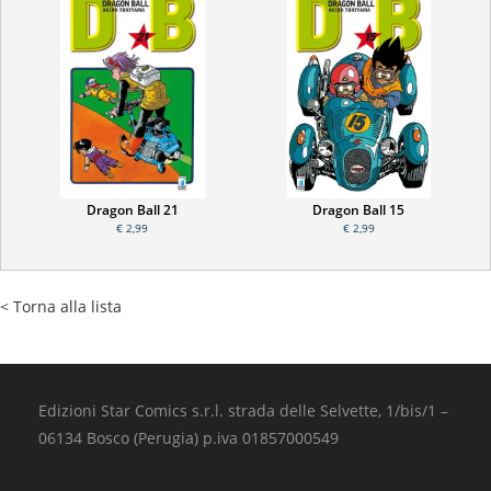
Dragon Ball 21
Dragon Ball 15
€ 2,99
€ 2,99
< Torna alla lista
Edizioni Star Comics s.r.l. strada delle Selvette, 1/bis/1 –
06134 Bosco (Perugia) p.iva 01857000549