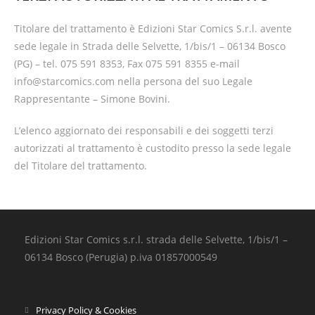
Titolare del trattamento è Edizioni Star Comics S.r.l. avente
sede legale in Strada delle Selvette, 1/bis/1 – 06134 Bosco
(PG) – tel. 075 591 8353, Fax 075 591 8355 e-mail
info@starcomics.com nella persona del suo Legale
Rappresentante – Simone Bovini.
L’elenco aggiornato dei responsabili e dei soggetti terzi
autorizzati al trattamento è custodito presso la sede legale
del Titolare del trattamento.
Edizioni Star Comics s.r.l. strada delle Selvette, 1/bis/1 –
06134 Bosco (Perugia) p.iva 01857000549
Privacy Policy & Cookies