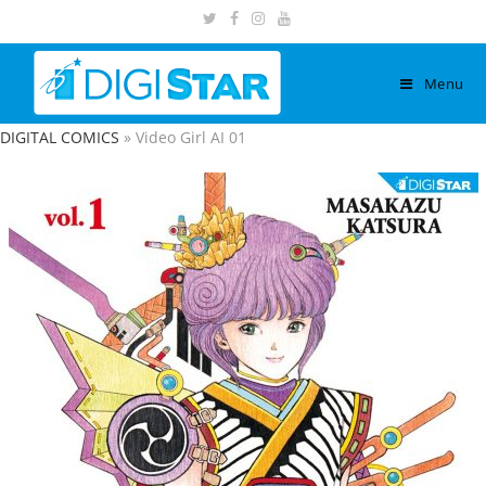
Menu
DIGITAL COMICS
»
Video Girl AI 01