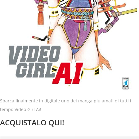
Sbarca finalmente in digitale uno dei manga più amati di tutti i
tempi: Video Girl Ai!
ACQUISTALO QUI!